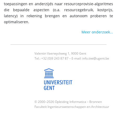
toepassingen en anderzijds naar resourceprovisie-algoritmes
die bepaalde aspecten (o.a. resourcegebruik, kostprijs,
latency) in rekening brengen en autonoom proberen te
optimaliseren.
Meer onderzoek...
Valentin Vaerwyckweg 1, 9000 Gent
Tel.: +32 (0)9 243 87 87 – E-mail:
info.tiwi@ugent.be
© 2000–2026 Opleiding Informatica –
Bronnen
Faculteit Ingenieurswetenschappen en Architectuur