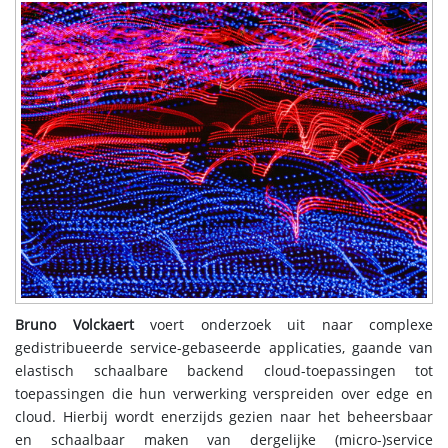
Bruno Volckaert
voert onderzoek uit naar complexe
gedistribueerde service-gebaseerde applicaties, gaande van
elastisch schaalbare backend cloud-toepassingen tot
toepassingen die hun verwerking verspreiden over edge en
cloud. Hierbij wordt enerzijds gezien naar het beheersbaar
en schaalbaar maken van dergelijke (micro-)service