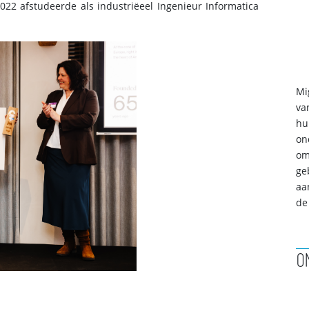
2022 afstudeerde als industriëeel Ingenieur Informatica
Mi
va
hu
on
om
ge
aa
de
O