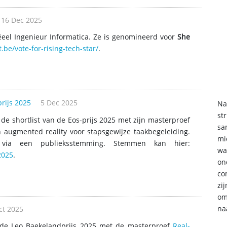
16 Dec 2025
iëeel Ingenieur Informatica. Ze is genomineerd voor
She
.be/vote-for-rising-tech-star/
.
prijs 2025
5 Dec 2025
Na
st
e shortlist van de Eos-prijs 2025 met zijn masterproef
sa
 augmented reality voor stapsgewijze taakbegeleiding.
mi
 via een publieksstemming. Stemmen kan hier:
wa
2025
.
on
co
zi
om
na
ct 2025
 de Leo Baekelandprijs 2025 met de masterproef
Real-