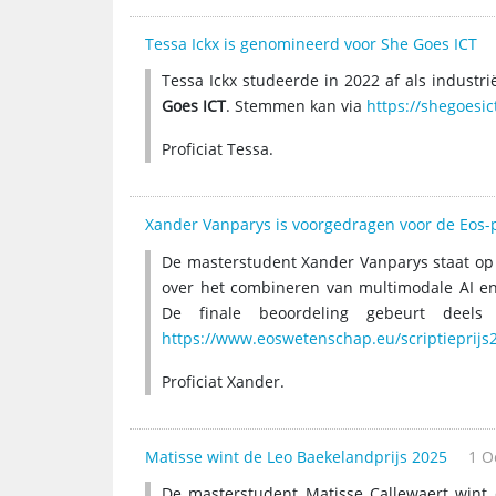
Tessa Ickx is genomineerd voor She Goes ICT
Tessa Ickx studeerde in 2022 af als industr
Goes ICT
. Stemmen kan via
https://shegoesict
Proficiat Tessa.
Xander Vanparys is voorgedragen voor de Eos-
De masterstudent Xander Vanparys staat op d
over het combineren van multimodale AI en
De finale beoordeling gebeurt deels
https://www.eoswetenschap.eu/scriptieprijs
Proficiat Xander.
Matisse wint de Leo Baekelandprijs 2025
1 O
De masterstudent Matisse Callewaert wint