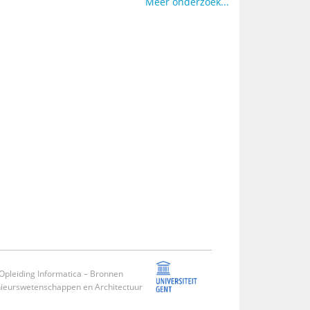
Meer onderzoek...
pleiding Informatica –
Bronnen
enieurswetenschappen en Architectuur